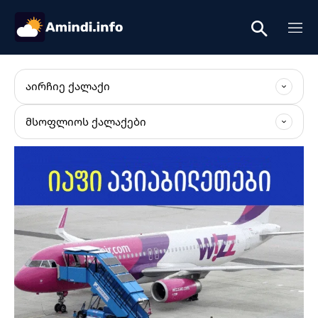
ᲐᲘᲠᲩᲘᲔ ᲥᲐᲚᲐᲥᲘ
ᲛᲡᲝᲤᲚᲘᲝᲡ ᲥᲐᲚᲐᲥᲔᲑᲘ