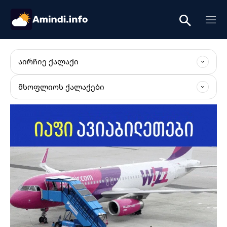
ᲐᲘᲠᲩᲘᲔ ᲥᲐᲚᲐᲥᲘ
ᲛᲡᲝᲤᲚᲘᲝᲡ ᲥᲐᲚᲐᲥᲔᲑᲘ