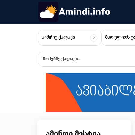
ᲐᲘᲠᲩᲘᲔ ᲥᲐᲚᲐᲥᲘ
ᲛᲡᲝᲤᲚᲘᲝᲡ Ქ
მოძებნე ქალაქი...
ამინდი მესტია