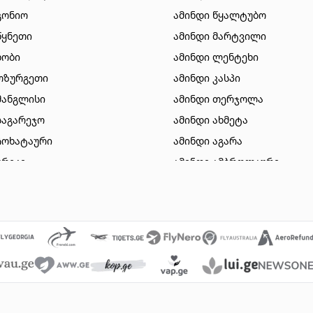
გონიო
ამინდი წყალტუბო
წყნეთი
ამინდი მარტვილი
ხობი
ამინდი ლენტეხი
ოზურგეთი
ამინდი კასპი
მანგლისი
ამინდი თერჯოლა
საგარეჯო
ამინდი ახმეტა
ჩოხატაური
ამინდი აგარა
ურეკი
ამინდი ამბროლაური
სიონი
ამინდი დუშეთი
ზესტაფონი
ამინდი ვალე
გორი
ამინდი ვანი
ბაკურიანი
ამინდი მახინჯაური
თიანეთი
ამინდი გარდაბანი
მარნეული
ამინდი ნინოწმინდა
 ომალო
ამინდი წალკა