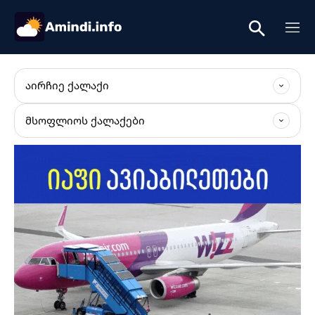
ᲐᲘᲠᲩᲘᲔ ᲥᲐᲚᲐᲥᲘ
ᲛᲡᲝᲤᲚᲘᲝᲡ ᲥᲐᲚᲐᲥᲔᲑᲘ