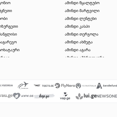
გონიო
ამინდი წყალტუბო
წყნეთი
ამინდი მარტვილი
ხობი
ამინდი ლენტეხი
ოზურგეთი
ამინდი კასპი
მანგლისი
ამინდი თერჯოლა
საგარეჯო
ამინდი ახმეტა
ჩოხატაური
ამინდი აგარა
ურეკი
ამინდი ამბროლაური
სიონი
ამინდი დუშეთი
ზესტაფონი
ამინდი ვალე
გორი
ამინდი ვანი
ბაკურიანი
ამინდი მახინჯაური
თიანეთი
ამინდი გარდაბანი
მარნეული
ამინდი ნინოწმინდა
 ომალო
ამინდი წალკა