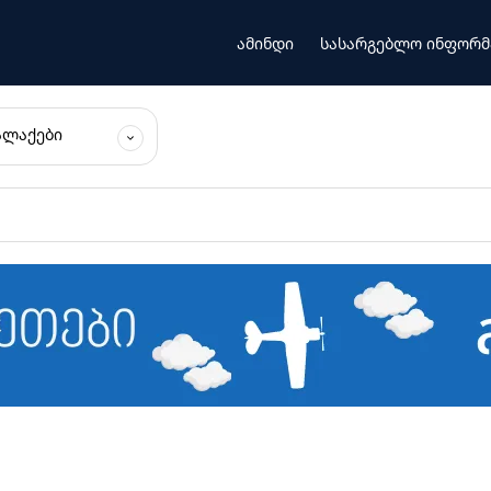
ამინდი
სასარგებლო ინფორმ
ᲐᲚᲐᲥᲔᲑᲘ