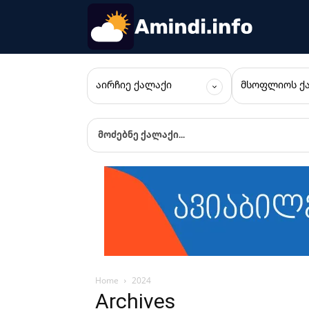
ᲐᲘᲠᲩᲘᲔ ᲥᲐᲚᲐᲥᲘ
ᲛᲡᲝᲤᲚᲘᲝᲡ Ქ
მოძებნე ქალაქი...
Home
2024
Archives