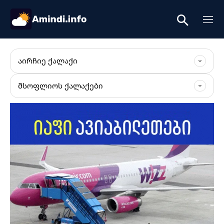
ᲐᲘᲠᲩᲘᲔ ᲥᲐᲚᲐᲥᲘ
ᲛᲡᲝᲤᲚᲘᲝᲡ ᲥᲐᲚᲐᲥᲔᲑᲘ