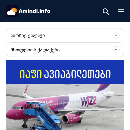
ᲐᲘᲠᲩᲘᲔ ᲥᲐᲚᲐᲥᲘ
ᲛᲡᲝᲤᲚᲘᲝᲡ ᲥᲐᲚᲐᲥᲔᲑᲘ