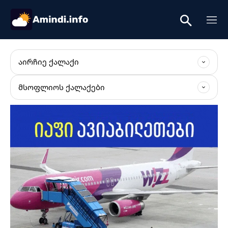
ᲐᲘᲠᲩᲘᲔ ᲥᲐᲚᲐᲥᲘ
ᲛᲡᲝᲤᲚᲘᲝᲡ ᲥᲐᲚᲐᲥᲔᲑᲘ