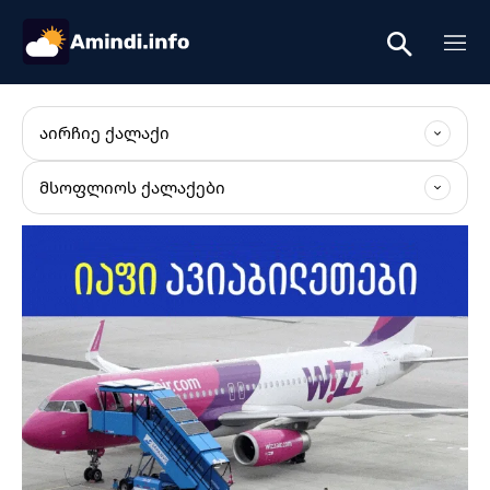
ᲐᲘᲠᲩᲘᲔ ᲥᲐᲚᲐᲥᲘ
ᲛᲡᲝᲤᲚᲘᲝᲡ ᲥᲐᲚᲐᲥᲔᲑᲘ