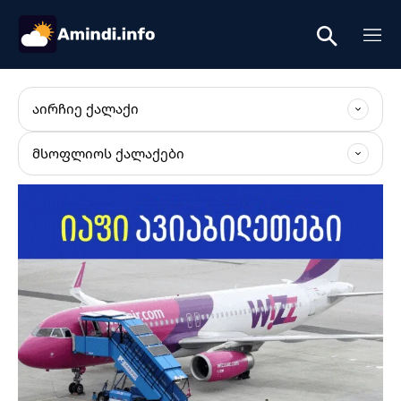
ᲐᲘᲠᲩᲘᲔ ᲥᲐᲚᲐᲥᲘ
ᲛᲡᲝᲤᲚᲘᲝᲡ ᲥᲐᲚᲐᲥᲔᲑᲘ