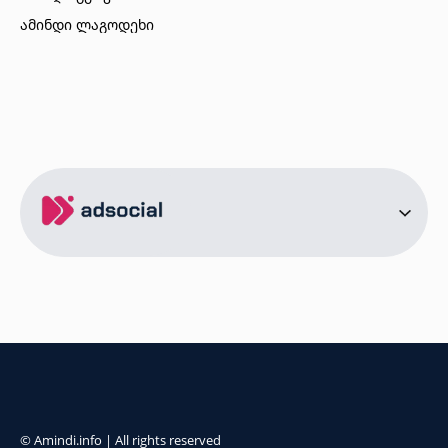
ამინდი ლაგოდეხი
ამინდი ბორჯომი
ამინდი ახალციხე
ამინდი აბასთუმანი
ამინდი მესტია
ამინდი ქობულეთი
ამინდი ზუგდიდი
ამინდი სურამი
ამინდი ბოლნისი
ამინდი ონი
ამინდი სენაკი
ქალაქები
ამინდი სოხუმი
ამინდი წინანდალი
© Amindi.info | All rights reserved