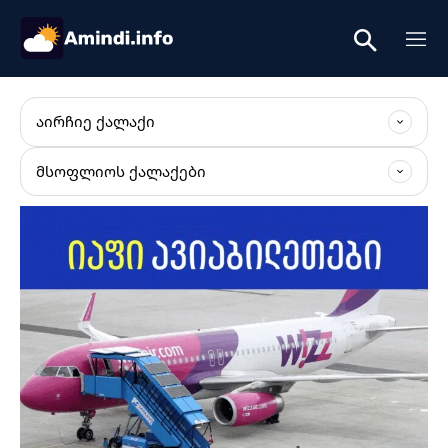
ᲐᲘᲠᲩᲘᲔ ᲥᲐᲚᲐᲥᲘ
ᲛᲡᲝᲤᲚᲘᲝᲡ ᲥᲐᲚᲐᲥᲔᲑᲘ