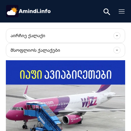
ᲐᲘᲠᲩᲘᲔ ᲥᲐᲚᲐᲥᲘ
ᲛᲡᲝᲤᲚᲘᲝᲡ ᲥᲐᲚᲐᲥᲔᲑᲘ