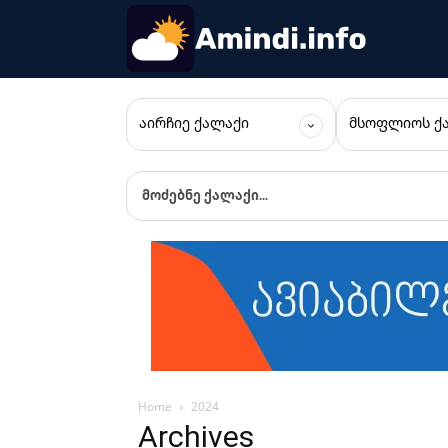
ᲐᲘᲠᲩᲘᲔ ᲥᲐᲚᲐᲥᲘ
ᲛᲡᲝᲤᲚᲘᲝᲡ Ქ
მოძებნე ქალაქი...
Home
2024
Archives