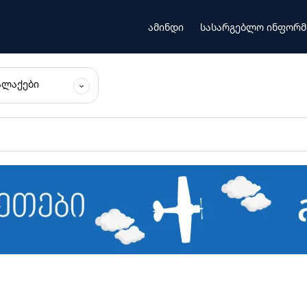
ამინდი
სასარგებლო ინფორმ
ᲐᲚᲐᲥᲔᲑᲘ