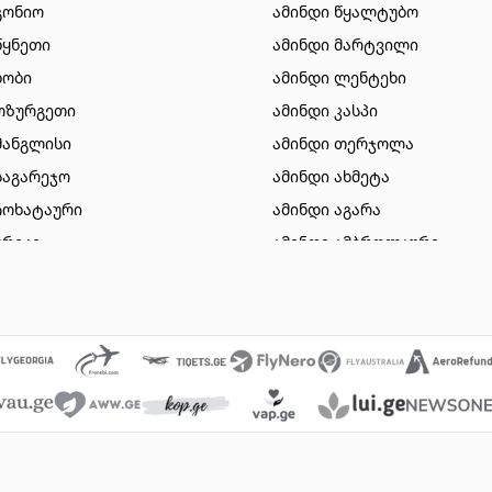
გონიო
ამინდი წყალტუბო
წყნეთი
ამინდი მარტვილი
ხობი
ამინდი ლენტეხი
ოზურგეთი
ამინდი კასპი
მანგლისი
ამინდი თერჯოლა
საგარეჯო
ამინდი ახმეტა
ჩოხატაური
ამინდი აგარა
ურეკი
ამინდი ამბროლაური
სიონი
ამინდი დუშეთი
ზესტაფონი
ამინდი ვალე
გორი
ამინდი ვანი
ბაკურიანი
ამინდი მახინჯაური
თიანეთი
ამინდი გარდაბანი
მარნეული
ამინდი ნინოწმინდა
 ომალო
ამინდი წალკა