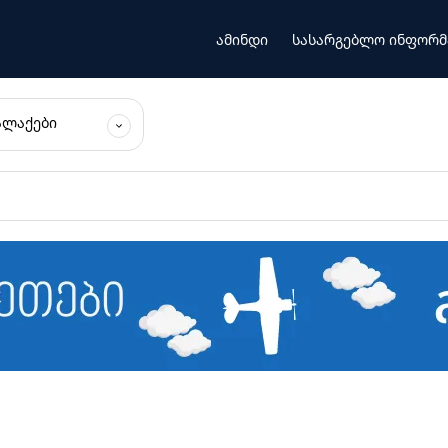
ამინდი
სასარგებლო ინფორმ
ᲐᲚᲐᲥᲔᲑᲘ