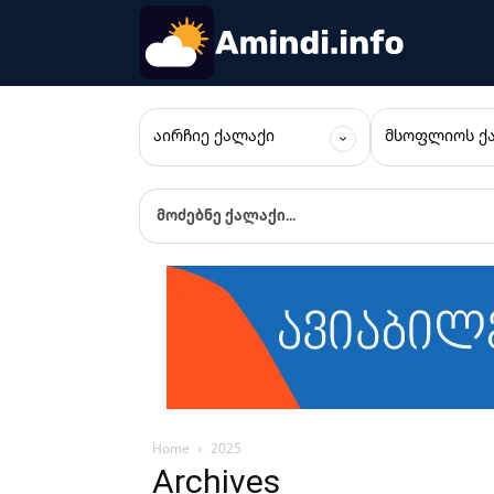
ᲐᲘᲠᲩᲘᲔ ᲥᲐᲚᲐᲥᲘ
ᲛᲡᲝᲤᲚᲘᲝᲡ Ქ
მოძებნე ქალაქი...
Home
2025
Archives