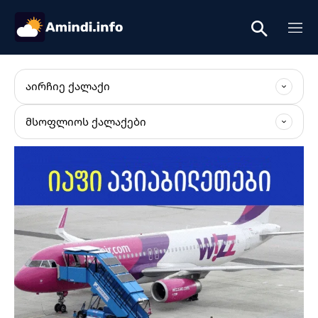
ᲐᲘᲠᲩᲘᲔ ᲥᲐᲚᲐᲥᲘ
ᲛᲡᲝᲤᲚᲘᲝᲡ ᲥᲐᲚᲐᲥᲔᲑᲘ