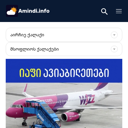
ᲐᲘᲠᲩᲘᲔ ᲥᲐᲚᲐᲥᲘ
ᲛᲡᲝᲤᲚᲘᲝᲡ ᲥᲐᲚᲐᲥᲔᲑᲘ