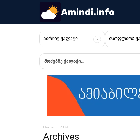
ᲐᲘᲠᲩᲘᲔ ᲥᲐᲚᲐᲥᲘ
ᲛᲡᲝᲤᲚᲘᲝᲡ Ქ
მოძებნე ქალაქი...
Home
2024
Archives