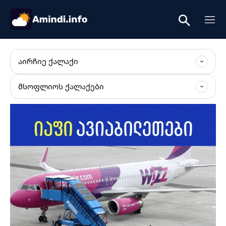
ᲐᲘᲠᲩᲘᲔ ᲥᲐᲚᲐᲥᲘ
ᲛᲡᲝᲤᲚᲘᲝᲡ ᲥᲐᲚᲐᲥᲔᲑᲘ