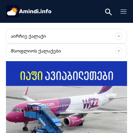
ᲐᲘᲠᲩᲘᲔ ᲥᲐᲚᲐᲥᲘ
ᲛᲡᲝᲤᲚᲘᲝᲡ ᲥᲐᲚᲐᲥᲔᲑᲘ