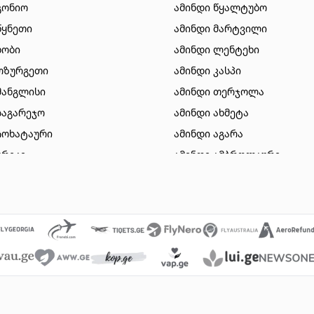
გონიო
ამინდი წყალტუბო
წყნეთი
ამინდი მარტვილი
ხობი
ამინდი ლენტეხი
ოზურგეთი
ამინდი კასპი
მანგლისი
ამინდი თერჯოლა
საგარეჯო
ამინდი ახმეტა
ჩოხატაური
ამინდი აგარა
ურეკი
ამინდი ამბროლაური
სიონი
ამინდი დუშეთი
ზესტაფონი
ამინდი ვალე
გორი
ამინდი ვანი
ბაკურიანი
ამინდი მახინჯაური
თიანეთი
ამინდი გარდაბანი
მარნეული
ამინდი ნინოწმინდა
 ომალო
ამინდი წალკა