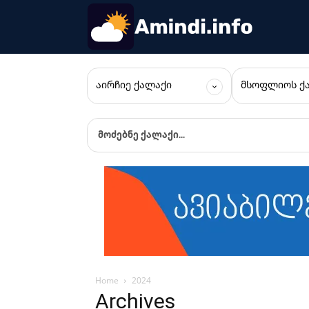
ᲐᲘᲠᲩᲘᲔ ᲥᲐᲚᲐᲥᲘ
ᲛᲡᲝᲤᲚᲘᲝᲡ Ქ
მოძებნე ქალაქი...
Home
2024
Archives