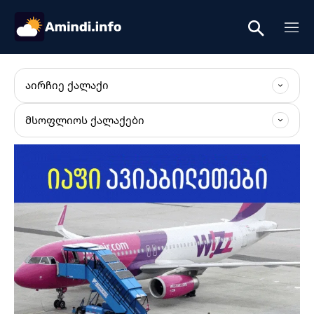
ᲐᲘᲠᲩᲘᲔ ᲥᲐᲚᲐᲥᲘ
ᲛᲡᲝᲤᲚᲘᲝᲡ ᲥᲐᲚᲐᲥᲔᲑᲘ