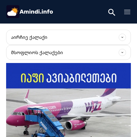
ᲐᲘᲠᲩᲘᲔ ᲥᲐᲚᲐᲥᲘ
ᲛᲡᲝᲤᲚᲘᲝᲡ ᲥᲐᲚᲐᲥᲔᲑᲘ