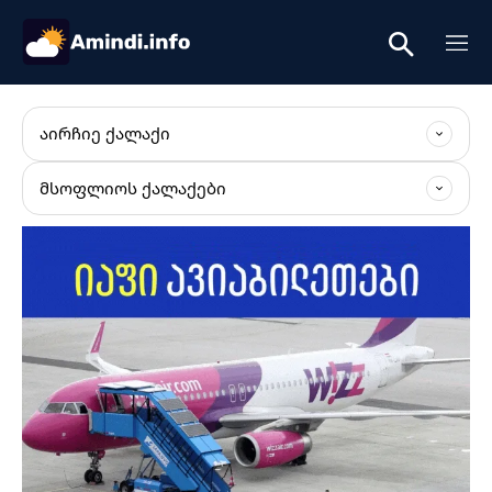
ᲐᲘᲠᲩᲘᲔ ᲥᲐᲚᲐᲥᲘ
ᲛᲡᲝᲤᲚᲘᲝᲡ ᲥᲐᲚᲐᲥᲔᲑᲘ