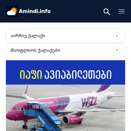
ᲐᲘᲠᲩᲘᲔ ᲥᲐᲚᲐᲥᲘ
ᲛᲡᲝᲤᲚᲘᲝᲡ ᲥᲐᲚᲐᲥᲔᲑᲘ