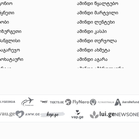
გონიო
ამინდი წყალტუბო
წყნეთი
ამინდი მარტვილი
ხობი
ამინდი ლენტეხი
ოზურგეთი
ამინდი კასპი
მანგლისი
ამინდი თერჯოლა
საგარეჯო
ამინდი ახმეტა
ჩოხატაური
ამინდი აგარა
ურეკი
ამინდი ამბროლაური
სიონი
ამინდი დუშეთი
ზესტაფონი
ამინდი ვალე
გორი
ამინდი ვანი
ბაკურიანი
ამინდი მახინჯაური
თიანეთი
ამინდი გარდაბანი
მარნეული
ამინდი ნინოწმინდა
 ომალო
ამინდი წალკა