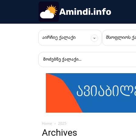
ᲐᲘᲠᲩᲘᲔ ᲥᲐᲚᲐᲥᲘ
ᲛᲡᲝᲤᲚᲘᲝᲡ Ქ
მოძებნე ქალაქი...
Home
2025
Archives