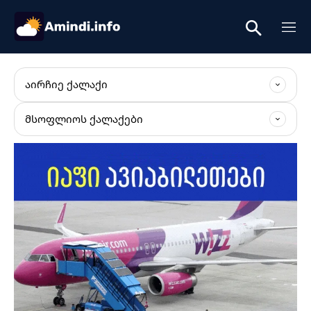
ᲐᲘᲠᲩᲘᲔ ᲥᲐᲚᲐᲥᲘ
ᲛᲡᲝᲤᲚᲘᲝᲡ ᲥᲐᲚᲐᲥᲔᲑᲘ