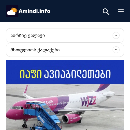
ᲐᲘᲠᲩᲘᲔ ᲥᲐᲚᲐᲥᲘ
ᲛᲡᲝᲤᲚᲘᲝᲡ ᲥᲐᲚᲐᲥᲔᲑᲘ