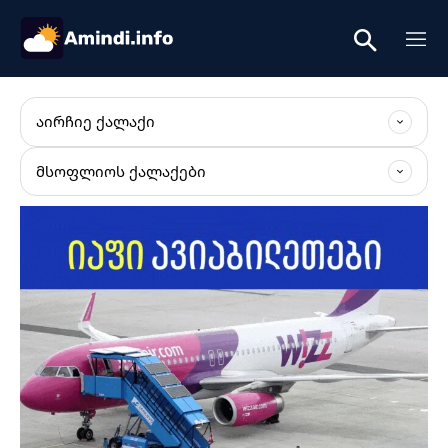
ᲐᲘᲠᲩᲘᲔ ᲥᲐᲚᲐᲥᲘ
ᲛᲡᲝᲤᲚᲘᲝᲡ ᲥᲐᲚᲐᲥᲔᲑᲘ