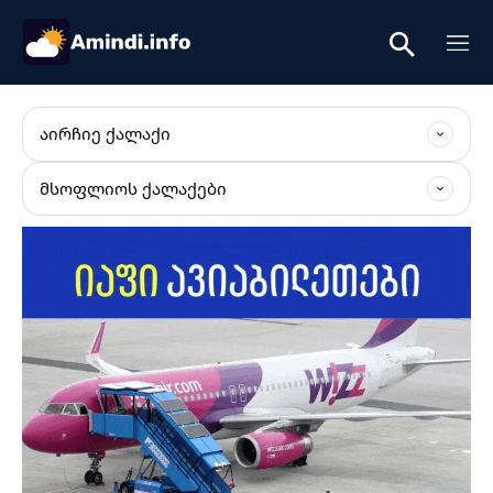
ᲐᲘᲠᲩᲘᲔ ᲥᲐᲚᲐᲥᲘ
ᲛᲡᲝᲤᲚᲘᲝᲡ ᲥᲐᲚᲐᲥᲔᲑᲘ