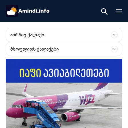
ᲐᲘᲠᲩᲘᲔ ᲥᲐᲚᲐᲥᲘ
ᲛᲡᲝᲤᲚᲘᲝᲡ ᲥᲐᲚᲐᲥᲔᲑᲘ