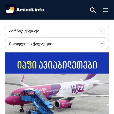
ᲐᲘᲠᲩᲘᲔ ᲥᲐᲚᲐᲥᲘ
ᲛᲡᲝᲤᲚᲘᲝᲡ ᲥᲐᲚᲐᲥᲔᲑᲘ