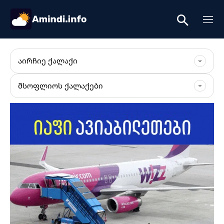
ᲐᲘᲠᲩᲘᲔ ᲥᲐᲚᲐᲥᲘ
ᲛᲡᲝᲤᲚᲘᲝᲡ ᲥᲐᲚᲐᲥᲔᲑᲘ