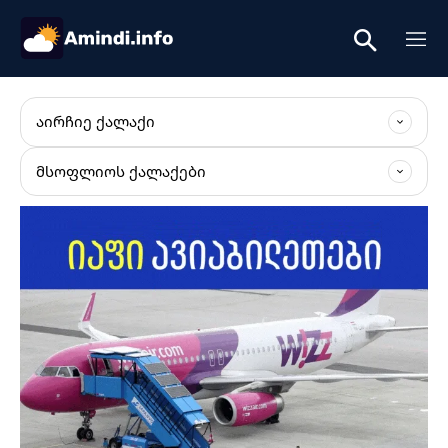
ᲐᲘᲠᲩᲘᲔ ᲥᲐᲚᲐᲥᲘ
ᲛᲡᲝᲤᲚᲘᲝᲡ ᲥᲐᲚᲐᲥᲔᲑᲘ