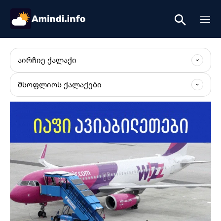
ᲐᲘᲠᲩᲘᲔ ᲥᲐᲚᲐᲥᲘ
ᲛᲡᲝᲤᲚᲘᲝᲡ ᲥᲐᲚᲐᲥᲔᲑᲘ