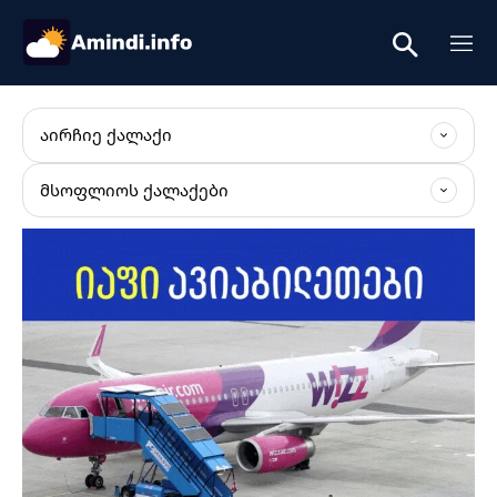
ᲐᲘᲠᲩᲘᲔ ᲥᲐᲚᲐᲥᲘ
ᲛᲡᲝᲤᲚᲘᲝᲡ ᲥᲐᲚᲐᲥᲔᲑᲘ