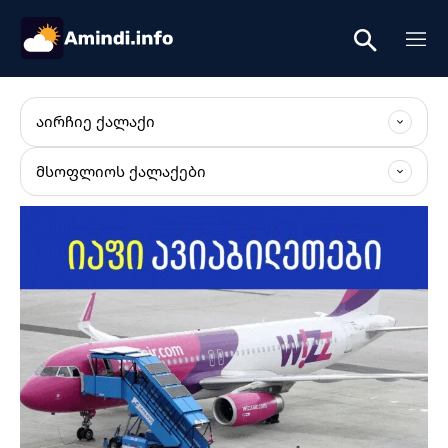
ᲐᲘᲠᲩᲘᲔ ᲥᲐᲚᲐᲥᲘ
ᲛᲡᲝᲤᲚᲘᲝᲡ ᲥᲐᲚᲐᲥᲔᲑᲘ