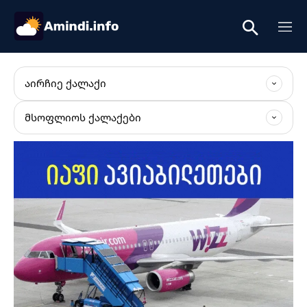
ᲐᲘᲠᲩᲘᲔ ᲥᲐᲚᲐᲥᲘ
ᲛᲡᲝᲤᲚᲘᲝᲡ ᲥᲐᲚᲐᲥᲔᲑᲘ