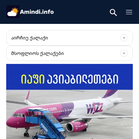
ᲐᲘᲠᲩᲘᲔ ᲥᲐᲚᲐᲥᲘ
ᲛᲡᲝᲤᲚᲘᲝᲡ ᲥᲐᲚᲐᲥᲔᲑᲘ