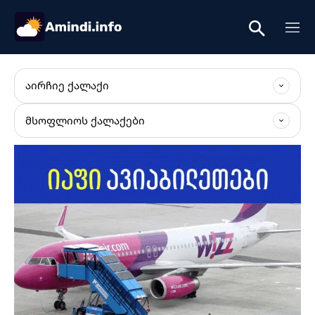
ᲐᲘᲠᲩᲘᲔ ᲥᲐᲚᲐᲥᲘ
ᲛᲡᲝᲤᲚᲘᲝᲡ ᲥᲐᲚᲐᲥᲔᲑᲘ