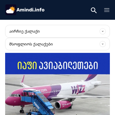
ᲐᲘᲠᲩᲘᲔ ᲥᲐᲚᲐᲥᲘ
ᲛᲡᲝᲤᲚᲘᲝᲡ ᲥᲐᲚᲐᲥᲔᲑᲘ