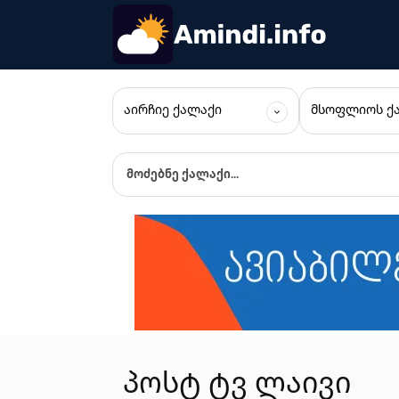
ᲐᲘᲠᲩᲘᲔ ᲥᲐᲚᲐᲥᲘ
ᲛᲡᲝᲤᲚᲘᲝᲡ Ქ
მოძებნე ქალაქი...
პოსტ ტვ ლაივი